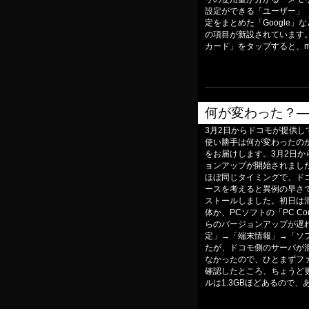
設定ができる「ユーザー」（
定をまとめた「Google
の項目が新設されています
カード」をタップすると、m
何が変わった？――「X
3月2日からドコモが提供している
使い勝手は何が変わったの
をお届けします。3月2日から、N
ョンアップが開始されました。Go
ほぼ同じタイミングで、ド
ースを考えると異例の早さです。「Xp
ストールしました。初日は混
体か、PCソフトの「PC C
らのバージョンアップが遅
定」→「端末情報」→「ソフ
たが、ドコモ側のサーバが
なかったので、ひとまずフ
確認したところ、ちょうど
ルは1.3GBほどあるので