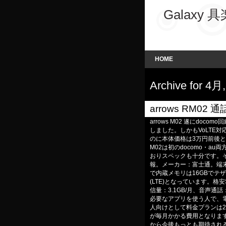
Galaxy 
HOME
Archive for 4月
arrows RM02 
arrows M02 遂にdo
しました。しかもVoLTE
のに本体価格は3万円前後と
M02は初のdocomo・au
おりスペックも十分です。
報。メーカー：富士通。端末名：
で内蔵メモリは16GBでテザ
(LTE)となっています。
信量：3.1GB/月、音声通話：
必要なアプリを使う人で、
人向けとして料金プランは2,
が毎月かかる費用となりま
から今後もっとも期待され