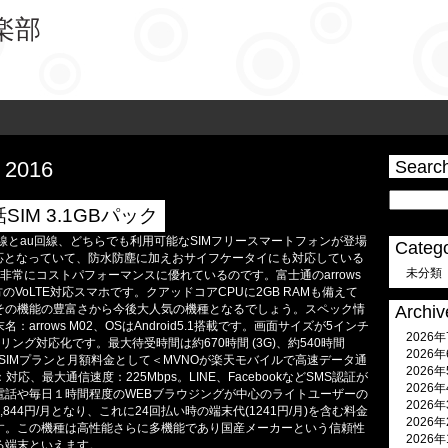
具楽部
, 2016
Searc
通話SIM 3.1GBパック
como回線とau回線、どちらでも利用可能なSIMフリースマートフォンが登場
Catego
対応となっていて、防水防塵に加えおサイフケータイにも対応している
未分類
非常にコストパフォーマンスに優れているのです。富士通のarrows
両方のVoLTE対応スマホです。クアッドコアCPUに2GB RAMも備えて
その機能の豊富さから今後大人気の機種となるでしょう。スペック情
Archiv
arrows M02、OSはAndroid5.1搭載です。画面サイズが5インチ
2026
リング対応化です。最大待受時間は約670時間 (3G)、約540時間
2026
格安SIMプランと月額料金として＜MVNOが楽天モバイルで高速データ通
2026
対応、最大通信速度：225Mbps。LINE、FacebookなどSMS認証が
2026
電話や毎日１時間程度のWEBブラウジングが中心のライトユーザーの
2026
844円/月となり、これに24回払い時の端末代(1241円/月)を含む料金
2026
す。この機種は高性能さらに多機能であり国産メーカーという信頼性
2026
る端末といえます。