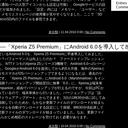
Entries
通知バーの人型アイコンからも設定は可能）、Googleサービスの設
Commen
」などが追加されました。「設定」内には「メモリー」「ユーザー」など
。メモリとストレージの使用量が見やすくなりました。ここで「SD
icroSD内のファイルを参照できます。
未分類
| 11.04.2016 0:00 |
No Comments
peria Z5 Premium」にAndroid 6.0を導入
Android 6.0を、Xperia Z5 Premiumに早速導入してみました。
か？パフォーマンスは向上したのか？ ファーストインプレッション
TTドコモのXperia Z5シリーズ3機種で、Android 6.0へのバージ
ogleがAndroid 6.0を提供してから約5カ月後、海外のXperiaと
コモスマホがOSバージョンアップできるようになるとは、過去のケ
eria Z5 Premium」にAndroid 6.0（Marshmallow）をイン
雑？バージョンアップ開始翌日に無事「6.0」に。Xperiaは端末単
ompanion」経由でバージョンアップが行えるのですが、今回はPCか
れているので、端末単体から行いました。バージョンアップは「設
トウェアアップデート」からできます。3日の1時30分頃に試してみ
混雑していたためか、なかなか更新ファイルのダウンロードが始まら
ァイルを自動ダウンロードする設定にして就寝。8時30分頃起床して
更新ファイルのダウンロードが始まっていました。なお、更新ファイ
、あらかじめ相応のストレージを空けておく必要があります。
未分類
| 10.04.2016 0:00 |
No Comments