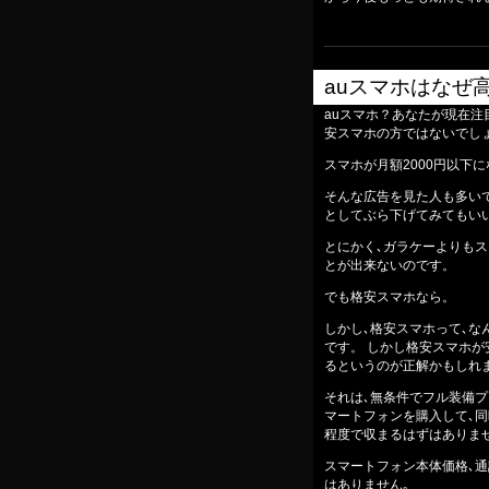
auスマホはなぜ
auスマホ？あなたが現在注
安スマホの方ではないでし
スマホが月額2000円以下
そんな広告を見た人も多い
としてぶら下げてみてもい
とにかく､ガラケーよりも
とが出来ないのです。
でも格安スマホなら。
しかし､格安スマホって､
です。 しかし格安スマホが
るというのが正解かもしれ
それは､無条件でフル装備プラ
マートフォンを購入して､同
程度で収まるはずはありま
スマートフォン本体価格､通
はありません｡