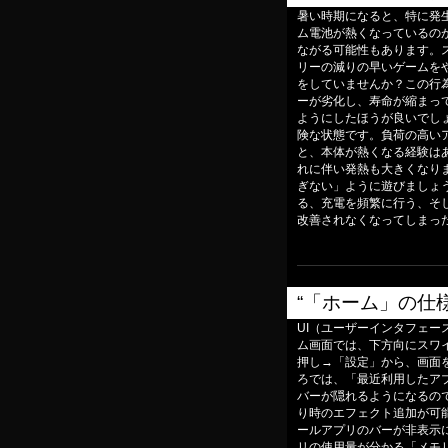
暑い時期になると、特に発
ム電池が熱くなっているの
ながる可能性もあります。
リーの減りの早いゲームを
をしていませんか？この行
ーが劣化し、寿命が縮まっ
ようにしたほうが良いでし
険な状態です。負荷の高い
と、本体が熱くなる経験は
れに伴い発熱も大きくなり
ぎない」ように遊びましょ
る、充電を頻繁に行う、そ
改善されなくなってしまっ
“「ホーム」の仕
UI（ユーザーインタフェー
ム画面では、下方向にスワ
押し→「設定」から、画面
ろでは、「最近利用したア
バーが隠れるようになるの
り時のエフェクト追加が可
ールアプリのバーが非表示
リの使用量が分かる「メモ