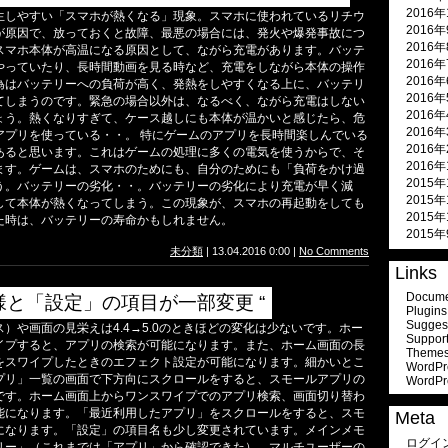
2016年
生しやすい「スマホが熱くなる」現象。スマホに使われているリチウ
2016
が原因で、放っておくと故障、最悪の場合には、発火や爆発事故につ
2016
スマホ本体が高温になる原因として、ながら充電があります。バッテ
2016
やっていたり、長時間動画を見る時など、充電をしながら本体の操作
2016
為はバッテリーへの負荷が高く、発熱をしやすくなる上に、バッテリ
2016
てしまうのです。緊急の場合以外は、なるべく、ながら充電はしない
2016
ょう。熱くなりすぎて、ケース越しにも本体が温かいと感じたら、危
2016
アプリを使っている・・。 特にゲームのアプリを長時間楽しんでいる
2016
あると思います。これはゲームの処理に多くの電気を使うからで、そ
2016
ます。ゲームは、スマホのためにも、自分のためにも「負荷をかけ過
2015年
う。バッテリーの劣化・・。バッテリーの劣化により充電が早く減
2015年
して本体が熱くなってしまう。この現象が、スマホの再起動をしても
2015年
た時は、バッテリーの寿命かもしれません。
2015
未分類
| 13.04.2016 0:00 |
No Comments
Links
Docume
様と「設定」の項目が一部変更 “
Plugins
Suggest
ス）や画面の見栄えは4.4→5.0のときほどの変化は少ないです。ホー
Suppor
イプすると、アプリの検索が可能になります。また、ホーム画面の長
Theme
をスワイプしたときのエフェクト設定が可能になります。細かいとこ
WordPr
プリ」一覧の画面で下方向にスクロールをすると、スモールアプリの
WordPr
です。ホーム画面上からワンスワイプでのアプリ検索、画面切り替わ
能になります。「最近利用したアプリ」をスクロールをすると、スモ
Meta
になります。「設定」の項目名も少し変更されています。メインメモ
ログイ
リー」（これまでは「アプリ」から確認できた）、マルチユーザーの