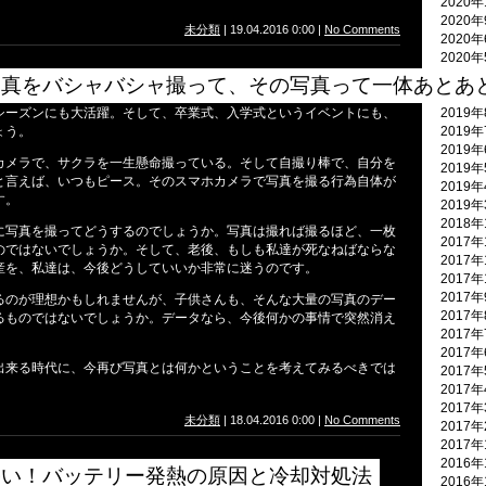
2020年
2020
未分類
| 19.04.2016 0:00 |
No Comments
2020
2020
2020
写真をバシャバシャ撮って、その写真って一体あとあ
2019年
シーズンにも大活躍。そして、卒業式、入学式というイベントにも、
2019
ょう。
2019
2019
カメラで、サクラを一生懸命撮っている。そして自撮り棒で、自分を
2019
と言えば、いつもピース。そのスマホカメラで写真を撮る行為自体が
2019
す。
2019
2018
に写真を撮ってどうするのでしょうか。写真は撮れば撮るほど、一枚
2017年
のではないでしょうか。そして、老後、もしも私達が死なねばならな
2017年
産を、私達は、今後どうしていいか非常に迷うのです。
2017年
2017
るのが理想かもしれませんが、子供さんも、そんな大量の写真のデー
2017
るものではないでしょうか。データなら、今後何かの事情で突然消え
2017
。
2017
出来る時代に、今再び写真とは何かということを考えてみるべきでは
2017
2017
2017
未分類
| 18.04.2016 0:00 |
No Comments
2017
2017
2016年
熱い！バッテリー発熱の原因と冷却対処法
2016年