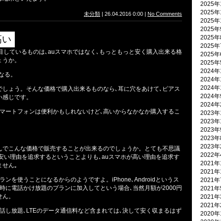
2025年
2025年
未分類
| 26.04.2016 0:00 |
No Comments
2025年
2025
高い
2025
2025
目しているものは､auスマホではなく､もっともっと安く購入出来る格
2025
ょうか。
2025
2024年
になる。
2024年
2024年
でしょう。そんな価格で購入出来るものなら､耳に穴をあけて､ピアス
2024
い感じです。
2024
スマートフォンは便利かもしれないけど､高いからなかなか購入するこ
2023年
2023年
2023
2023
2023
なんでこんな価格で販売することが出来るのでしょうか。とても不思議
2022
安い理由を追求するということよりも､auスマホが高い理由を追求す
2021年
ません｡
2021年
ンを使うことになるからのようですよ。iPhone､Androidというス
2021
時に電話かけ放題のプランに加入してという場合､当然月額が2000円
2021
せん。
2021
2021
話し放題､LTEのデータ通信料など含まれては､決して安く収まるはず
2020年